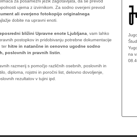
tolmača za posamezni jezik zagotavljata, da se prevod
opolnosti ujema z izvirnikom. Za sodno overjeni prevod
kument ali overjeno fotokopijo originalnega
ajlažje dobite na upravni enoti.
eposredni bližini Upravne enote Ljubljana
, vam lahko
Jugo
pravnih postopkov in pridobivanju potrebne dokumentacije
Štud
e
ter
hitre in natančne in cenovno ugodne sodno
Yugo
, poslovnih in pravnih listin
.
na v
08.4
avnih razmerij s pomočjo različnih osebnih, poslovnih in
tilo, diploma, rojstni in poročni list, delovno dovoljenje,
slovnih rezultatov v tujini ipd.