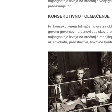
najpogosteje izvaja na srečanjih večjega 
predavanja ipd.
KONSEKUTIVNO TOLMAČENJE
Pri konsekutivnem tolmačenju gre za obl
govoru govorcev na osnovi zapiskov preva
najpogosteje izvaja na srečanjih manjšega 
ali advokatu, predstavitve, tiskovne konf