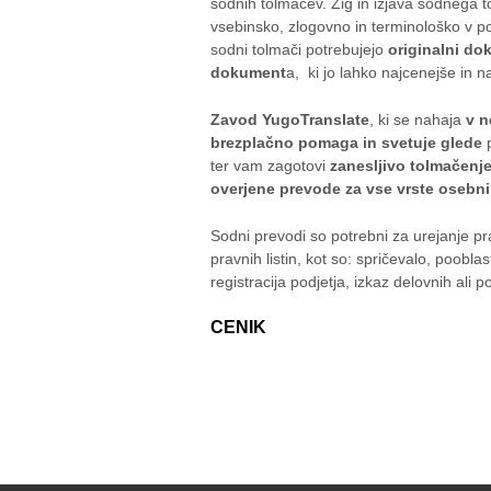
sodnih tolmačev. Žig in izjava sodnega 
vsebinsko, zlogovno in terminološko v p
sodni tolmači potrebujejo
originalni do
dokument
a, ki jo lahko najcenejše in n
Zavod YugoTranslate
, ki se nahaja
v n
brezplačno pomaga in svetuje glede
ter vam zagotovi
zanesljivo tolmačenj
overjene prevode za vse vrste osebnih
Sodni prevodi so potrebni za urejanje pr
pravnih listin, kot so: spričevalo, pooblas
registracija podjetja, izkaz delovnih ali po
CENIK