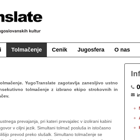
i
Tolmačenje
Cenik
Jugosfera
O nas
In
olmačenje. YugoTranslate zagotavlja zanesljivo ustno
0
nsekutivno tolmačenje z izbrano ekipo strokovnih in
i
ačev.
stnega prevajanja, pri kateri prevajalec v izolirani kabini
vor v ciljni jezik. Simultani tolmač posluša in istočasno
slišijo prevod preko slušalk. Simultano tolmačenje se