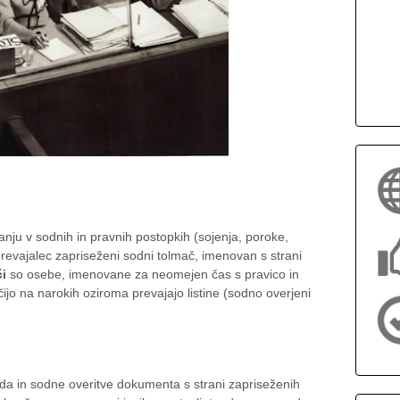
nju v sodnih in pravnih postopkih (sojenja, poroke,
e prevajalec zapriseženi sodni tolmač, imenovan s strani
i
so osebe, imenovane za neomejen čas s pravico in
ijo na narokih oziroma prevajajo listine (sodno overjeni
oda in sodne overitve dokumenta s strani zapriseženih