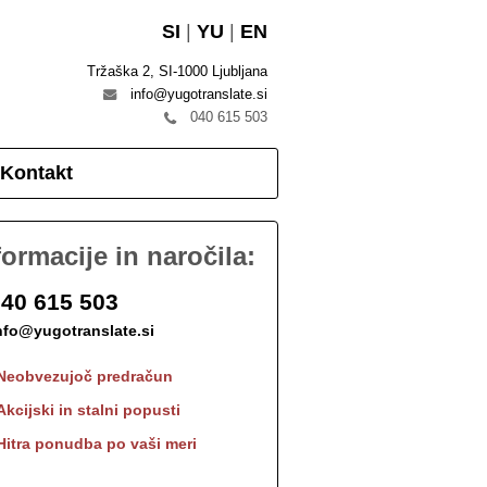
SI
|
YU
|
EN
Tržaška 2, SI-1000 Ljubljana
info@yugotranslate.si
040 615 503
Kontakt
formacije in naročila:
40 615 503
nfo@yugotranslate.si
Neobvezujoč predračun
Akcijski in stalni popusti
Hitra ponudba po vaši meri