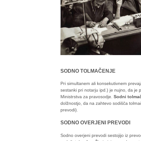
SODNO TOLMAČENJE
Pri simultanem ali konsekutivnem prevaja
sestanki pri notarju ipd.) je nujno, da j
Ministrstva za pravosodje.
Sodni tolmač
dolžnostjo, da na zahtevo sodišča tolmač
prevodi).
SODNO OVERJENI PREVODI
Sodno overjeni prevodi sestojijo iz prev