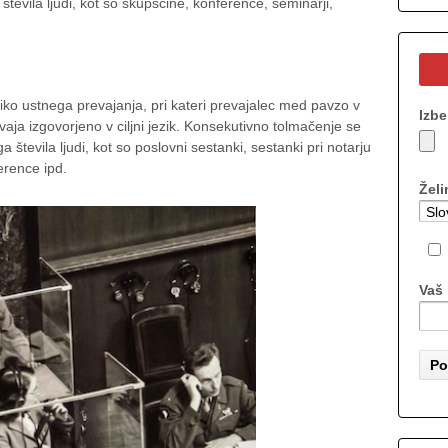
števila ljudi, kot so skupščine, konference, seminarji,
iko ustnega prevajanja, pri kateri prevajalec med pavzo v
Izbe
ja izgovorjeno v ciljni jezik. Konsekutivno tolmačenje se
števila ljudi, kot so poslovni sestanki, sestanki pri notarju
erence ipd.
Želi
Vaš 