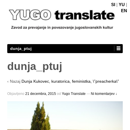
SI
|
YU
|
EN
dunja_ptuj
dunja_ptuj
‹ Nazaj
Dunja Kukovec, kuratorica, feministka, \”preacherka\”
Objavljeno
21 decembra, 2015
оd
Yugo Translate
—
Ni komentarjev ↓