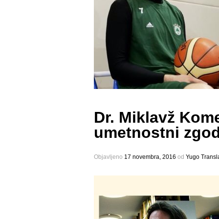
Dr. Miklavž Komel
umetnostni zgod
Objavljeno
17 novembra, 2016
оd
Yugo Transl