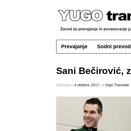
Prevajanje
Sodni prevod
Sani Bečirović, z
Objavljeno
4 oktobra, 2017
оd
Yugo Translate