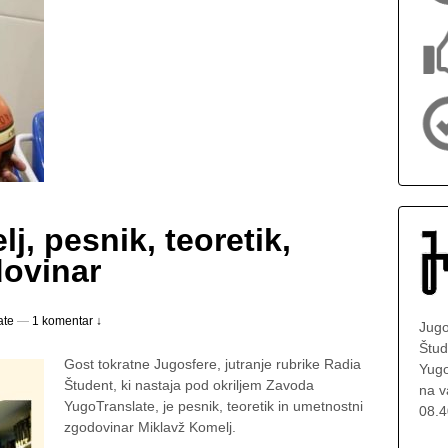
j, pesnik, teoretik,
ovinar
ate
—
1 komentar ↓
Jugo
Štud
Gost tokratne Jugosfere, jutranje rubrike Radia
Yugo
Študent, ki nastaja pod okriljem Zavoda
na v
YugoTranslate, je pesnik, teoretik in umetnostni
08.4
zgodovinar Miklavž Komelj.