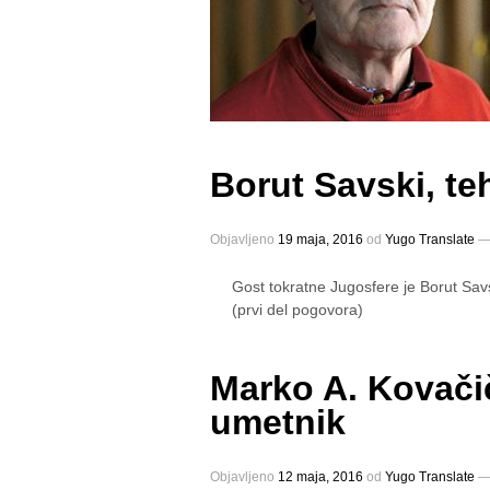
Borut Savski, te
Objavljeno
19 maja, 2016
оd
Yugo Translate
Gost tokratne Jugosfere je Borut Savs
(prvi del pogovora)
Marko A. Kovačič
umetnik
Objavljeno
12 maja, 2016
оd
Yugo Translate