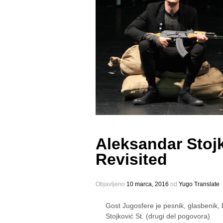
Aleksandar Stojk
Revisited
Objavljeno
10 marca, 2016
оd
Yugo Translate
Gost Jugosfere je pesnik, glasbenik,
Stojković St. (drugi del pogovora)