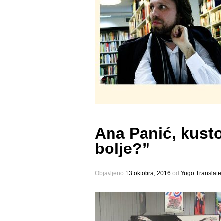
Ana Panić, kustos
bolje?”
Objavljeno
13 oktobra, 2016
оd
Yugo Translate