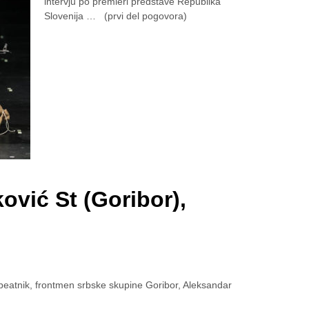
intervju po premieri predstave Republika
Slovenija … (prvi del pogovora)
ović St (Goribor),
 beatnik, frontmen srbske skupine Goribor, Aleksandar