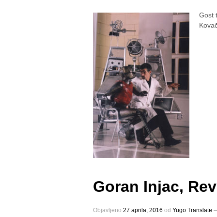
Gost 
Kovač
Goran Injac, Rev
Objavljeno
27 aprila, 2016
оd
Yugo Translate