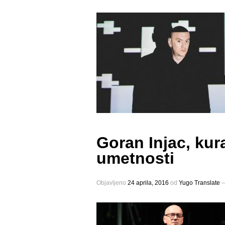
Goran Injac, kur
umetnosti
Objavljeno
24 aprila, 2016
оd
Yugo Translate