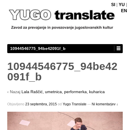
SI
|
YU
|
EN
10944546775_94be42091f_b
10944546775_94be42
091f_b
‹ Nazaj
Lala Raščić, umetnica, performerka, kuharica
Objavljeno
23 septembra, 2015
оd
Yugo Translate
—
Ni komentarjev ↓