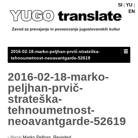
SI
|
YU
|
EN
2016-02-18-marko-peljhan-prvič-strateška-
tehnoumetnost-neoavantgarde-52619
2016-02-18-marko-
peljhan-prvič-
strateška-
tehnoumetnost-
neoavantgarde-52619
‹ Nazaj
Marko Peljhan, Revisited