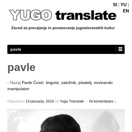
SI
|
YU
|
EN
pavle
pavle
‹ Nazaj
Pavle Ćosić, lingvist, založnik, pisatelj, novinarski
manipulator
Objavljeno
14 januarja, 2016
оd
Yugo Translate
—
Ni komentarjev ↓