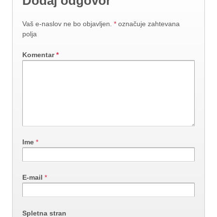
Dodaj odgovor
Vaš e-naslov ne bo objavljen.
*
označuje zahtevana
polja
Komentar
*
Ime
*
E-mail
*
Spletna stran