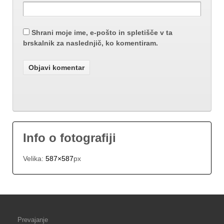
Shrani moje ime, e-pošto in spletišče v ta
brskalnik za naslednjič, ko komentiram.
Info o fotografiji
Velika:
587×587
px
Prevajanje