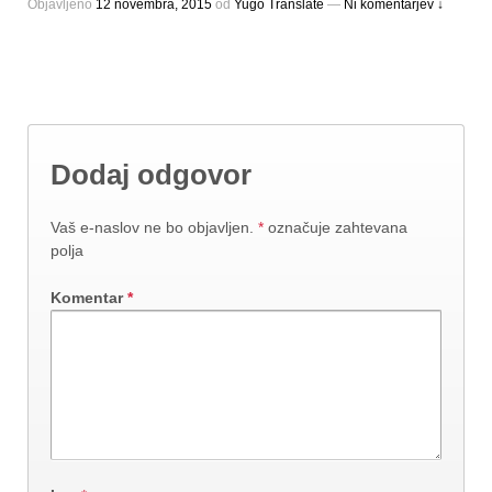
Objavljeno
12 novembra, 2015
оd
Yugo Translate
—
Ni komentarjev ↓
Dodaj odgovor
Vaš e-naslov ne bo objavljen.
*
označuje zahtevana
polja
Komentar
*