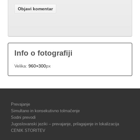
Info o fotografiji
Velika:
960×300
px
Prevajanje
Simultano in konsekutivno tolmačenje
Sodni prevodi
Jugoslovanski jeziki – prevajanje, prilagajanje in lokalizacija
CENIK STORITEV