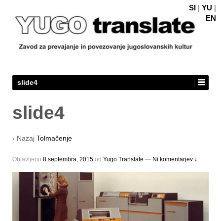
SI
|
YU
|
EN
slide4
slide4
‹ Nazaj
Tolmačenje
Objavljeno
8 septembra, 2015
оd
Yugo Translate
—
Ni komentarjev ↓