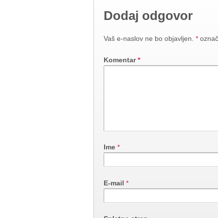
Dodaj odgovor
Vaš e-naslov ne bo objavljen.
*
označ
Komentar
*
Ime
*
E-mail
*