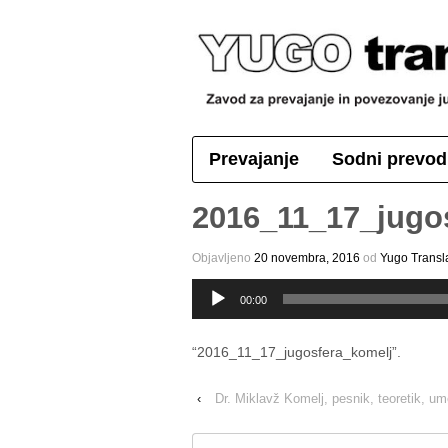
Prevajanje
Sodni prevod
2016_11_17_jugo
Objavljeno
20 novembra, 2016
оd
Yugo Transl
Predvajalnik
00:00
zvoka
“2016_11_17_jugosfera_komelj”.
‹
Dr. Miklavž Komelj, pesnik, teoretik, u