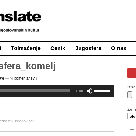
i
Tolmačenje
Cenik
Jugosfera
O nas
sfera_komelj
ate
—
Ni komentarjev ↓
Izbe
Uporabite
00:00
tipke
gor/dol
za
Želi
povečanje
ali
metnostni zgodovinar
zmanjševanje
glasnosti.