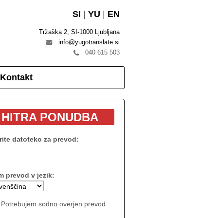
SI
|
YU
|
EN
Tržaška 2, SI-1000 Ljubljana
info@yugotranslate.si
040 615 503
Kontakt
HITRA PONUDBA
rite datoteko za prevod:
m prevod v jezik:
Potrebujem sodno overjen prevod