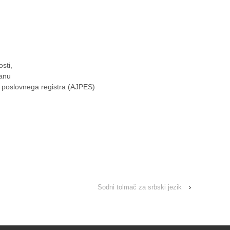
sti,
tanu
i poslovnega registra (AJPES)
Sodni tolmač za srbski jezik
›