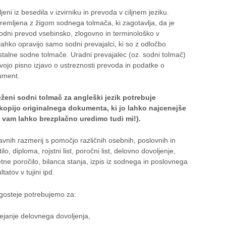
jeni iz besedila v izvirniku in prevoda v ciljnem jeziku.
emljena z žigom sodnega tolmača, ki zagotavlja, da je
odni prevod vsebinsko, zlogovno in terminološko v
ahko opravijo samo sodni prevajalci, ki so z odločbo
stalne sodne tolmače. Uradni prevajalec (oz. sodni tolmač)
 svojo pisno izjavo o ustreznosti prevoda in podatke o
ument.
ženi sodni tolmač za angleški jezik potrebuje
okopijo originalnega dokumenta, ki jo lahko najcenejše
to vam lahko brezplačno uredimo tudi mi!).
avnih razmerij s pomočjo različnih osebnih, poslovnih in
ilo, diploma, rojstni list, poročni list, delovno dovoljenje,
letne poročilo, bilanca stanja, izpis iz sodnega in poslovnega
tatov v tujini ipd.
gosteje potrebujemo za:
janje delovnega dovoljenja,