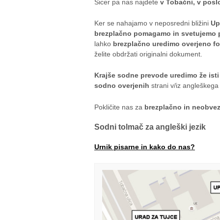
Sicer pa nas najdete
v Tobačni, v poslo
Ker se nahajamo v neposredni bližini
Up
brezplačno pomagamo in svetujemo p
lahko
brezplačno uredimo overjeno f
želite obdržati originalni dokument.
Krajše sodne prevode uredimo že ist
sodno overjenih
strani v/iz angleškega 
Pokličite nas za
brezplačno in neobve
Sodni tolmač za angleški jezik
Urnik pisarne in k
ako do nas?