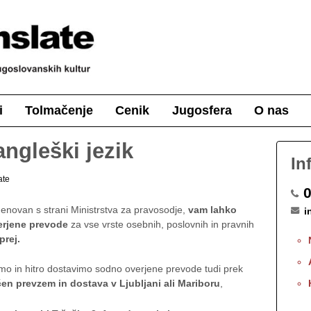
i
Tolmačenje
Cenik
Jugosfera
O nas
ngleški jezik
In
ate
0
menovan s strani Ministrstva za pravosodje,
vam lahko
i
verjene prevode
za vse vrste osebnih, poslovnih in pravnih
prej
.
 in hitro dostavimo sodno overjene prevode tudi prek
en prevzem in dostava v Ljubljani ali Mariboru
,