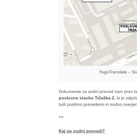
YugoTranslate – Sod
Dokumente za sodni prevod nam prav ta
poslovne stavbe Tržaška 2
, ki je odpr
tudi pustimo prevedeno in sodno overje
***
Kaj so sodni prevodi?