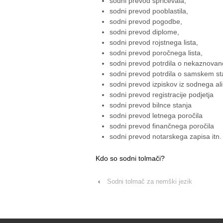
sodni prevod spričevala,
sodni prevod pooblastila,
sodni prevod pogodbe,
sodni prevod diplome,
sodni prevod rojstnega lista,
sodni prevod poročnega lista,
sodni prevod potrdila o nekaznovano
sodni prevod potrdila o samskem s
sodni prevod izpiskov iz sodnega al
sodni prevod registracije podjetja
sodni prevod bilnce stanja
sodni prevod letnega poročila
sodni prevod finančnega poročila
sodni prevod notarskega zapisa itn.
Kdo so sodni tolmači?
‹
Sodni tolmač za nemški jezik