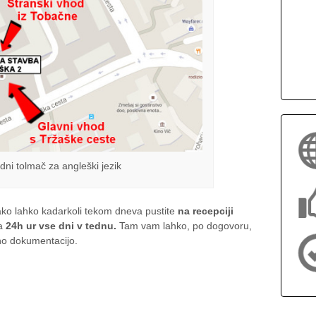
ni tolmač za angleški jezik
ko lahko kadarkoli tekom dneva pustite
na recepciji
ta
24h ur vse dni v tednu.
Tam vam lahko, po dogovoru,
no dokumentacijo.