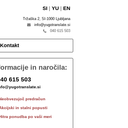
SI
|
YU
|
EN
Tržaška 2, SI-1000 Ljubljana
info@yugotranslate.si
040 615 503
Kontakt
formacije in naročila:
40 615 503
nfo@yugotranslate.si
Neobvezujoč predračun
Akcijski in stalni popusti
Hitra ponudba po vaši meri