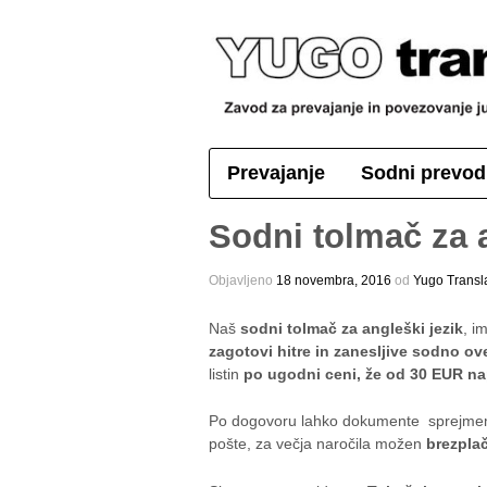
Prevajanje
Sodni prevod
Sodni tolmač za a
Objavljeno
18 novembra, 2016
оd
Yugo Transl
Naš
sodni tolmač za angleški jezik
, i
zagotovi hitre in zanesljive sodno o
listin
po ugodni ceni, že od 30 EUR na
Po dogovoru lahko dokumente sprejmemo
pošte, za večja naročila možen
brezplač