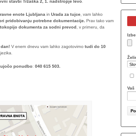
vni stavbi Tržaška 2, 1. nadstropje levo
.
ravne enote Ljubljana
in
Urada za tujce
, vam lahko
ri pridobivanju potrebne dokumentacije.
Prav tako vam
otokopijo dokumenta za sodni prevod
, v primeru, da
Izbe
i dan!
V enem dnevu vam lahko zagotovimo
tudi do 10
jezika.
Želi
zujočo ponudbo
:
040 615 503.
Vaš 