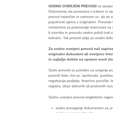
SODNO OVERJENI PREVODI
so sestavl
Dokumenta sta povezana s trakom in opr
prevod natančen in ustrezen oz. da se s
popolnosti ujema z originalom. Prevode l
ministrstva za pravosodje imenovani za 
k izvirniku in prevodu vedno priloži tudi
tolmaču. Tak prevod velja za uradni dok
Za sodno overjeni prevod naš zaprise
originalni dokument ali overjeno fot
in najlažje dobite na upravni enoti (
Sodni prevodi so potrebni za urejanje pr
pravnih listin, kot so: spričevalo, pooblast
registracija podjetja, finančno poročilo, 
registra, izkaz delovnih ali poslovnih rezul
Sodno overjeni prevod angleščine najpo
sodno prevajanje dokumentov za ure